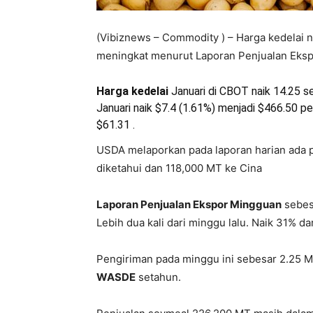
(Vibiznews – Commodity ) – Harga kedelai n
meningkat menurut Laporan Penjualan Eks
Harga kedelai
Januari di CBOT naik 14.25 s
Januari naik $7.4 (1.61%) menjadi $466.50 pe
$61.31 .
USDA
melaporkan
pada
laporan
harian
ada
diketahui
dan 118,000 MT
ke
Cina
Laporan Penjualan Ekspor Mingguan
sebes
Lebih dua kali dari minggu lalu. Naik 31% d
Pengiriman pada minggu ini sebesar 2.25 M
WASDE
setahun.