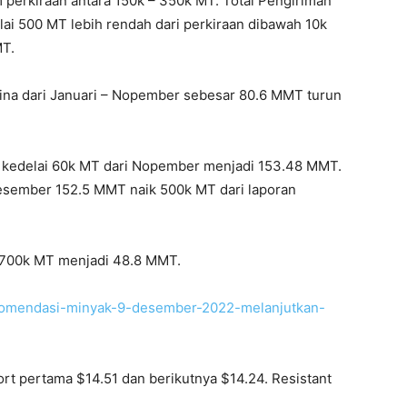
perkiraan antara 150k – 350k MT. Total Pengiriman
ai 500 MT lebih rendah dari perkiraan dibawah 10k
MT.
ina dari Januari – Nopember sebesar 80.6 MMT turun
i kedelai 60k MT dari Nopember menjadi 153.48 MMT.
i Desember 152.5 MMT naik 500k MT dari laporan
n 700k MT menjadi 48.8 MMT.
ekomendasi-minyak-9-desember-2022-melanjutkan-
ort pertama $14.51 dan berikutnya $14.24. Resistant