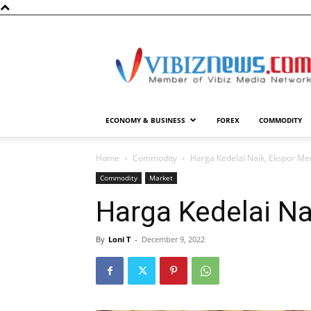
Vibiznews.com
ECONOMY & BUSINESS
FOREX
COMMODITY
Home
Commodity
Harga Kedelai Naik, Ekspor Me
Commodity
Market
Harga Kedelai Na
By
Loni T
-
December 9, 2022