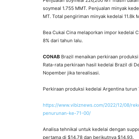
Penjualan soymeal 226,200 MT masih dalam 
soymeal 1.755 MMT. Penjualan minyak kedel
MT. Total pengiriman minyak kedelai 11.8k 
Bea Cukai Cina melaporkan impor kedelai C
8% dari tahun lalu.
CONAB
Brazil menaikan perkiraan produks
Rata-rata perkiraan hasil kedelai Brazil d
Nopember jika terealisasi.
Perkiraan produksi kedelai Argentina turu
https://www.vibiznews.com/2022/12/08/r
penurunan-ke-71-00/
Analisa tehnikal untuk kedelai dengan supp
pertama di $14.78 dan berikutnya $14.93.