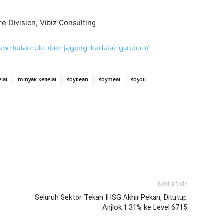
re Division, Vibiz Consulting
iew-bulan-oktober-jagung-kedelai-gandum/
lai
minyak kedelai
soybean
soymeal
soyoil
Next article
;
Seluruh Sektor Tekan IHSG Akhir Pekan, Ditutup
Anjlok 1.31% ke Level 6715