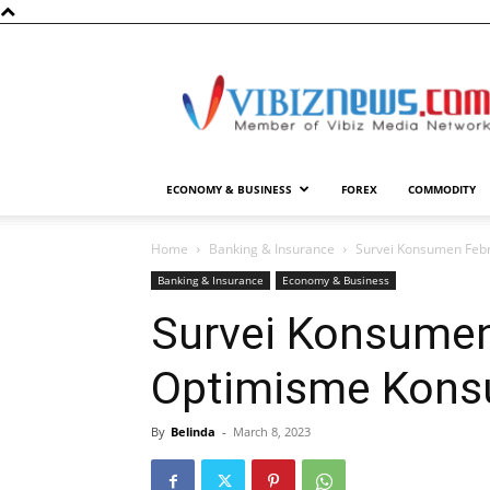
Vibiznews.com
ECONOMY & BUSINESS
FOREX
COMMODITY
Home
Banking & Insurance
Survei Konsumen Feb
Banking & Insurance
Economy & Business
Survei Konsumen
Optimisme Kons
By
Belinda
-
March 8, 2023