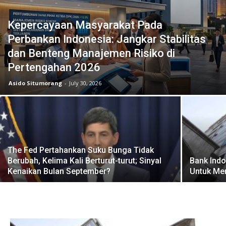
Kepercayaan Masyarakat Pada
Perbankan Indonesia: Jangkar Stabilitas
dan Benteng Manajemen Risiko di
Pertengahan 2026
Asido Situmorang
-
July 30, 2026
The Fed Pertahankan Suku Bunga Tidak
Berubah, Kelima Kali Berturut-turut; Sinyal
Bank Ind
Kenaikan Bulan September?
Untuk Me