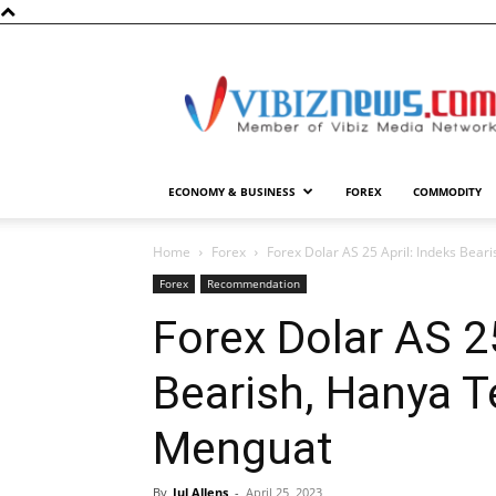
Vibiznews.com
ECONOMY & BUSINESS
FOREX
COMMODITY
Home
Forex
Forex Dolar AS 25 April: Indeks Bea
Forex
Recommendation
Forex Dolar AS 25
Bearish, Hanya 
Menguat
By
Jul Allens
-
April 25, 2023