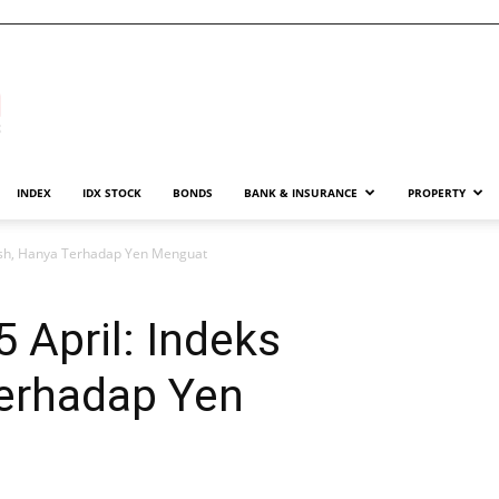
INDEX
IDX STOCK
BONDS
BANK & INSURANCE
PROPERTY
rish, Hanya Terhadap Yen Menguat
 April: Indeks
Terhadap Yen