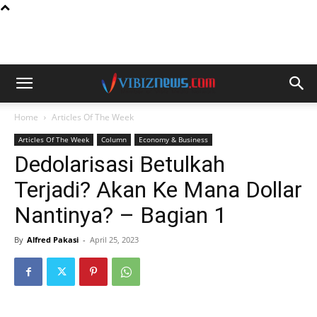
Home
Articles Of The Week
Articles Of The Week
Column
Economy & Business
Dedolarisasi Betulkah
Terjadi? Akan Ke Mana Dollar
Nantinya? – Bagian 1
By
Alfred Pakasi
-
April 25, 2023