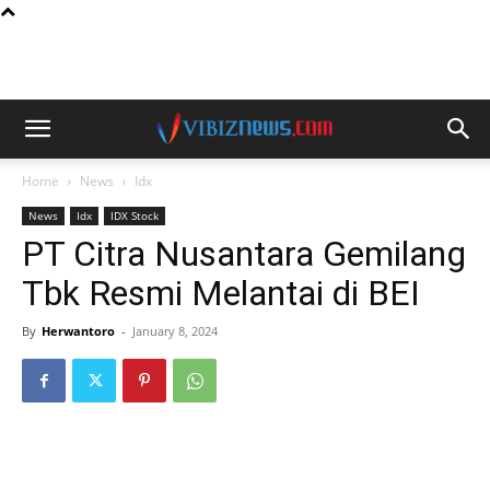
Home
News
Idx
News
Idx
IDX Stock
PT Citra Nusantara Gemilang
Tbk Resmi Melantai di BEI
By
Herwantoro
-
January 8, 2024