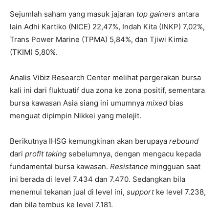
Sejumlah saham yang masuk jajaran
top gainers
antara
lain Adhi Kartiko (NICE) 22,47%, Indah Kita (INKP) 7,02%,
Trans Power Marine (TPMA) 5,84%, dan Tjiwi Kimia
(TKIM) 5,80%.
Analis Vibiz Research Center melihat pergerakan bursa
kali ini dari fluktuatif dua zona ke zona positif, sementara
bursa kawasan Asia siang ini umumnya
mixed
bias
menguat dipimpin Nikkei yang melejit.
Berikutnya IHSG kemungkinan akan berupaya
rebound
dari
profit taking
sebelumnya, dengan mengacu kepada
fundamental bursa kawasan.
Resistance
mingguan saat
ini berada di level 7.434 dan 7.470. Sedangkan bila
menemui tekanan jual di level ini,
support
ke level 7.238,
dan bila tembus ke level 7.181.