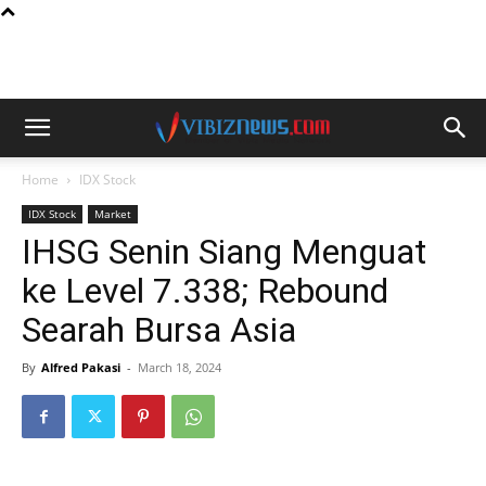
Home
IDX Stock
IDX Stock
Market
IHSG Senin Siang Menguat
ke Level 7.338; Rebound
Searah Bursa Asia
By
Alfred Pakasi
-
March 18, 2024