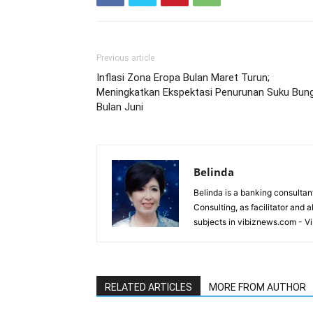
Previous article
Inflasi Zona Eropa Bulan Maret Turun;
Meningkatkan Ekspektasi Penurunan Suku Bun
Bulan Juni
Belinda
Belinda is a banking consultant
Consulting, as facilitator and 
subjects in vibiznews.com - V
RELATED ARTICLES
MORE FROM AUTHOR