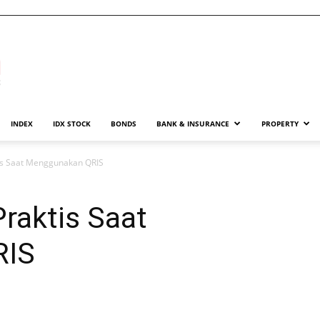
INDEX
IDX STOCK
BONDS
BANK & INSURANCE
PROPERTY
tis Saat Menggunakan QRIS
Praktis Saat
RIS