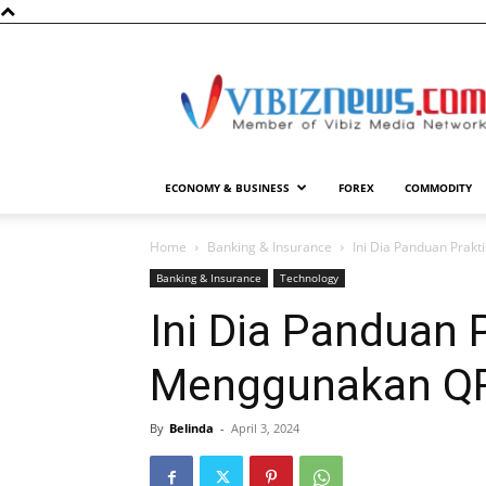
Vibiznews.com
ECONOMY & BUSINESS
FOREX
COMMODITY
Home
Banking & Insurance
Ini Dia Panduan Prak
Banking & Insurance
Technology
Ini Dia Panduan 
Menggunakan Q
By
Belinda
-
April 3, 2024