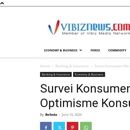
Vibiznews.com
ECONOMY & BUSINESS
FOREX
COMMODITY
Home
Banking & Insurance
Survei Konsumen Mei
Banking & Insurance
Economy & Business
Survei Konsumen
Optimisme Kons
By
Belinda
-
June 10, 2024