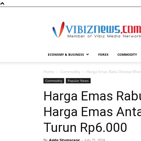
Vibiznews.com
ECONOMY & BUSINESS
FOREX
COMMODITY
Home
Commodity
Harga Emas Rabu Ditutup Mixed
Commodity
Popular News
Harga Emas Rabu
Harga Emas Anta
Turun Rp6.000
By
Asido Situmorang
-
July 25, 2024