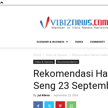
Vibiznews.com
ECONOMY & BUSINESS
FOREX
COMMODITY
Home
Index & Options
Rekomendasi Harian Inde
Index & Options
Recommendation
Rekomendasi Har
Seng 23 Septem
By
Jul Allens
-
September 23, 2024