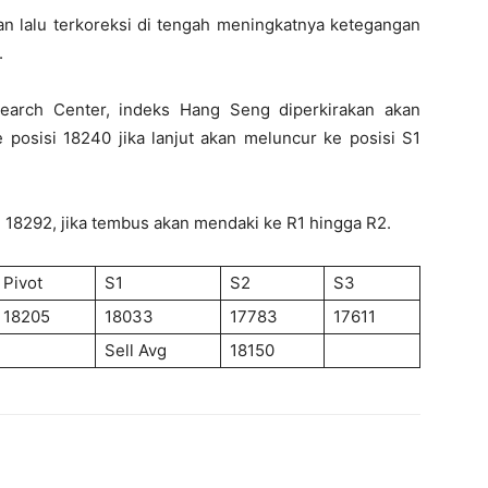
n lalu terkoreksi di tengah meningkatnya ketegangan
.
search Center, indeks Hang Seng diperkirakan akan
 posisi 18240 jika lanjut akan meluncur ke posisi S1
i 18292, jika tembus akan mendaki ke R1 hingga R2.
Pivot
S1
S2
S3
18205
18033
17783
17611
Sell Avg
18150