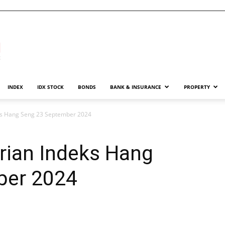
INDEX
IDX STOCK
BONDS
BANK & INSURANCE
PROPERTY
ks Hang Seng 23 September 2024
ian Indeks Hang
ber 2024