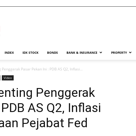
INDEX
IDX STOCK
BONDS
BANK & INSURANCE
PROPERTY
 Penggerak Pasar Pekan Ini : PDB AS Q2, Inflasi...
Video
enting Penggerak
 PDB AS Q2, Inflasi
aan Pejabat Fed