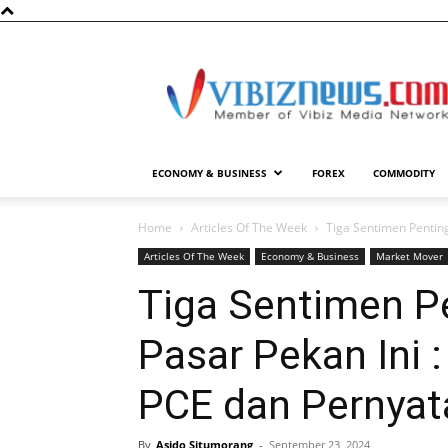
Vibiznews.com
ECONOMY & BUSINESS
FOREX
COMMODITY
Home
Articles Of The Week
Tiga Sentimen Penting
Articles Of The Week
Economy & Business
Market Mover
Tiga Sentimen P
Pasar Pekan Ini :
PCE dan Pernyat
By
Asido Situmorang
-
September 23, 2024