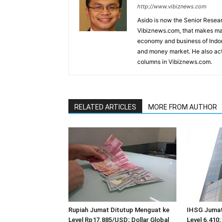
http://www.vibiznews.com
Asido is now the Senior Resear
Vibiznews.com, that makes mar
economy and business of Indone
and money market. He also acti
columns in Vibiznews.com.
RELATED ARTICLES
MORE FROM AUTHOR
Rupiah Jumat Ditutup Menguat ke
IHSG Jumat
Level Rp17.885/USD; Dollar Global
Level 6.410;