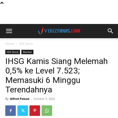
Home
IDX Stock
IDX Stock
Market
IHSG Kamis Siang Melemah
0,5% ke Level 7.523;
Memasuki 6 Minggu
Terendahnya
By
Alfred Pakasi
-
October 3, 2024