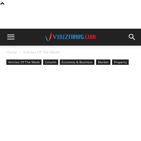
Home
Articles Of The Week
Articles Of The Week
Column
Economy & Business
Market
Property