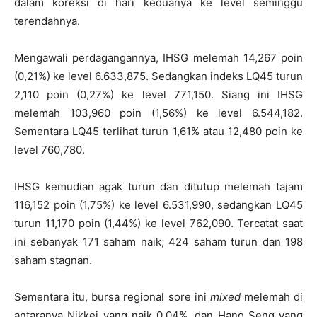
dalam koreksi di hari keduanya ke level seminggu
terendahnya.
Mengawali perdagangannya, IHSG melemah 14,267 poin
(0,21%) ke level 6.633,875. Sedangkan indeks LQ45 turun
2,110 poin (0,27%) ke level 771,150. Siang ini IHSG
melemah 103,960 poin (1,56%) ke level 6.544,182.
Sementara LQ45 terlihat turun 1,61% atau 12,480 poin ke
level 760,780.
IHSG kemudian agak turun dan ditutup melemah tajam
116,152 poin (1,75%) ke level 6.531,990, sedangkan LQ45
turun 11,170 poin (1,44%) ke level 762,090. Tercatat saat
ini sebanyak 171 saham naik, 424 saham turun dan 198
saham stagnan.
Sementara itu, bursa regional sore ini
mixed
melemah di
antaranya Nikkei yang naik 0,04%, dan Hang Seng yang