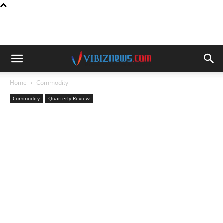
Home
Commodity
Commodity
Quarterly Review