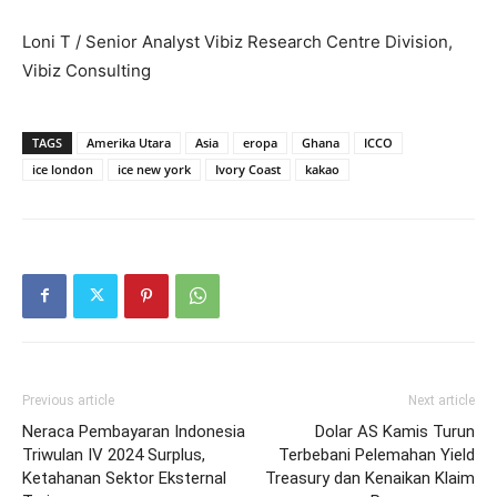
Loni T / Senior Analyst Vibiz Research Centre Division,
Vibiz Consulting
TAGS
Amerika Utara
Asia
eropa
Ghana
ICCO
ice london
ice new york
Ivory Coast
kakao
Previous article
Next article
Neraca Pembayaran Indonesia
Dolar AS Kamis Turun
Triwulan IV 2024 Surplus,
Terbebani Pelemahan Yield
Ketahanan Sektor Eksternal
Treasury dan Kenaikan Klaim