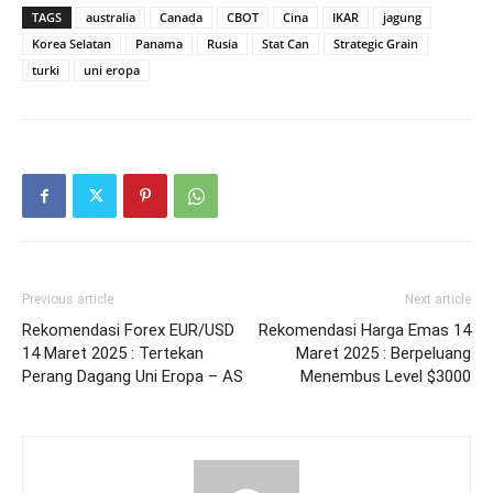
TAGS
australia
Canada
CBOT
Cina
IKAR
jagung
Korea Selatan
Panama
Rusia
Stat Can
Strategic Grain
turki
uni eropa
Previous article
Next article
Rekomendasi Forex EUR/USD
Rekomendasi Harga Emas 14
14 Maret 2025 : Tertekan
Maret 2025 : Berpeluang
Perang Dagang Uni Eropa – AS
Menembus Level $3000