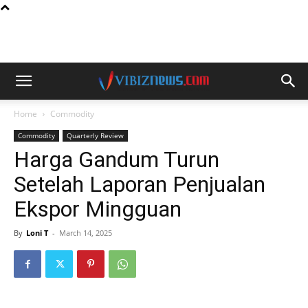
Home
Commodity
Commodity
Quarterly Review
Harga Gandum Turun
Setelah Laporan Penjualan
Ekspor Mingguan
By
Loni T
-
March 14, 2025