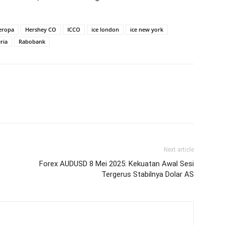
eropa
Hershey CO
ICCO
ice london
ice new york
ria
Rabobank
Next article
Forex AUDUSD 8 Mei 2025: Kekuatan Awal Sesi
Tergerus Stabilnya Dolar AS