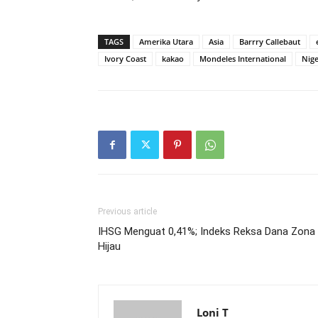
TAGS
Amerika Utara
Asia
Barrry Callebaut
Ivory Coast
kakao
Mondeles International
Nige
Previous article
IHSG Menguat 0,41%; Indeks Reksa Dana Zona
Hijau
Loni T