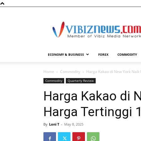
Vibiznews.com
ECONOMY & BUSINESS
FOREX
COMMODITY
Home
Commodity
Harga Kakao di New York Naik 
Commodity
Quarterly Review
Harga Kakao di 
Harga Tertinggi 
By
Loni T
-
May 8, 2025