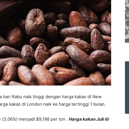
 hari Rabu naik tinggi dengan harga kakao di New
arga kakao di London naik ke harga tertinggi 1 bulan.
 (3.06%) menjadi $9,198 per ton .
Harga kakao Juli
di