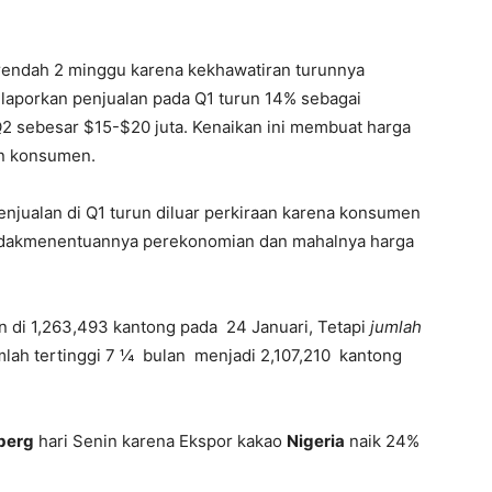
erendah 2 minggu karena kekhawatiran turunnya
aporkan penjualan pada Q1 turun 14% sebagai
 Q2 sebesar $15-$20 juta. Kenaikan ini membuat harga
an konsumen.
njualan di Q1 turun diluar perkiraan karena konsumen
tidakmenentuannya perekonomian dan mahalnya harga
n di 1,263,493 kantong pada 24 Januari, Tetapi
jumlah
lah tertinggi 7 ¼ bulan menjadi 2,107,210 kantong
berg
hari Senin karena Ekspor kakao
Nigeria
naik 24%