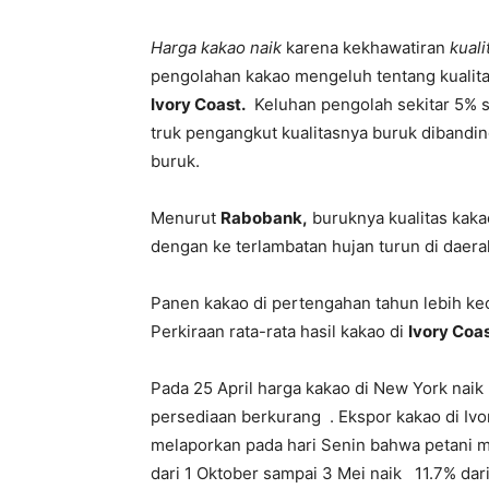
Harga kakao naik
karena kekhawatiran
kuali
pengolahan kakao mengeluh tentang kualitas
Ivory Coast.
Keluhan pengolah sekitar 5% s
truk pengangkut kualitasnya buruk dibandi
buruk.
Menurut
Rabobank,
buruknya kualitas kaka
dengan ke terlambatan hujan turun di dae
Panen kakao di pertengahan tahun lebih keci
Perkiraan rata-rata hasil kakao di
Ivory Coa
Pada 25 April harga kakao di New York naik
persediaan berkurang . Ekspor kakao di Iv
melaporkan pada hari Senin bahwa petani 
dari 1 Oktober sampai 3 Mei naik 11.7% dari