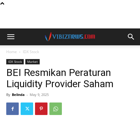
Home
IDX Stock
IDX Stock
Market
BEI Resmikan Peraturan
Liquidity Provider Saham
By
Belinda
-
May 9, 2025