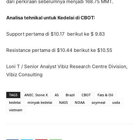
dari perkiraan sebelumnya menjadi 168.75 MMT.
Analisa tehnikal untuk Kedelai di CBOT:
Support pertama di $10.17 berikut ke $ 9.83
Resistance pertama di $10.44 berikut ke $10.55
Loni T / Senior Analyst Vibiz Research Centre Division,
Vibiz Consulting
TAGS
ANEC. Stone X
AS
Brazil
CBOT
Fats & Oil
kedelai
minyak kedelai
NASS
NOAA
soymeal
usda
vietnam