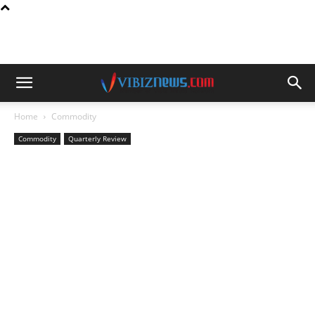
Home
Commodity
Commodity
Quarterly Review