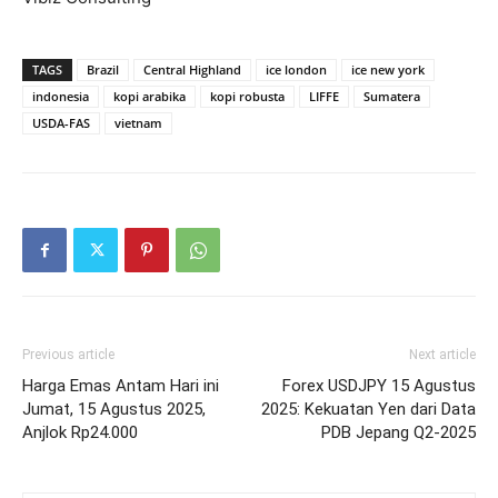
TAGS
Brazil
Central Highland
ice london
ice new york
indonesia
kopi arabika
kopi robusta
LIFFE
Sumatera
USDA-FAS
vietnam
Previous article
Next article
Harga Emas Antam Hari ini
Forex USDJPY 15 Agustus
Jumat, 15 Agustus 2025,
2025: Kekuatan Yen dari Data
Anjlok Rp24.000
PDB Jepang Q2-2025