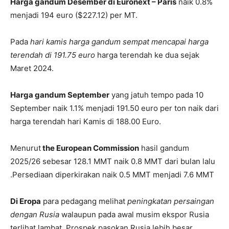
Harga gandum Desember di Euronext – Paris
naik 0.8%
menjadi 194 euro ($227.12) per MT.
Pada
hari kamis harga gandum sempat mencapai harga
terendah di 191.75 euro
harga terendah ke dua sejak
Maret 2024.
Harga gandum September
yang jatuh tempo pada 10
September naik 1.1% menjadi 191.50 euro per ton naik dari
harga terendah hari Kamis di 188.00 Euro.
Menurut
the European Commission
hasil gandum
2025/26 sebesar 128.1 MMT naik 0.8 MMT dari bulan lalu
.Persediaan diperkirakan naik 0.5 MMT menjadi 7.6 MMT
Di Eropa
para pedagang melihat
peningkatan persaingan
dengan Rusia
walaupun pada awal musim ekspor Rusia
terlihat lambat. Prospek pasokan Rusia lebih besar