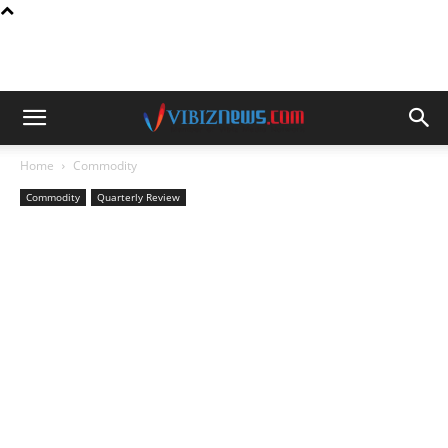
Home
Commodity
Commodity
Quarterly Review