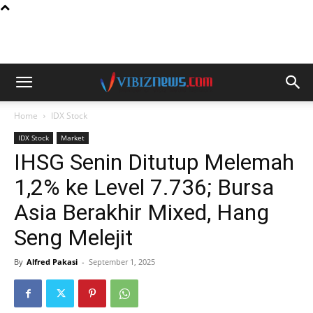
Home
IDX Stock
IDX Stock
Market
IHSG Senin Ditutup Melemah
1,2% ke Level 7.736; Bursa
Asia Berakhir Mixed, Hang
Seng Melejit
By
Alfred Pakasi
-
September 1, 2025