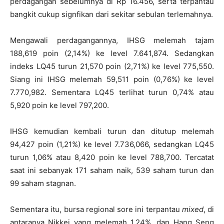
perdagangan sebelumnya di Rp 16.456, serta terpantau
bangkit cukup signfikan dari sekitar sebulan terlemahnya.
Mengawali perdagangannya, IHSG melemah tajam
188,619 poin (2,14%) ke level 7.641,874. Sedangkan
indeks LQ45 turun 21,570 poin (2,71%) ke level 775,550.
Siang ini IHSG melemah 59,511 poin (0,76%) ke level
7.770,982. Sementara LQ45 terlihat turun 0,74% atau
5,920 poin ke level 797,200.
IHSG kemudian kembali turun dan ditutup melemah
94,427 poin (1,21%) ke level 7.736,066, sedangkan LQ45
turun 1,06% atau 8,420 poin ke level 788,700. Tercatat
saat ini sebanyak 171 saham naik, 539 saham turun dan
99 saham stagnan.
Sementara itu, bursa regional sore ini terpantau
mixed
, di
antaranya Nikkei yang melemah 1,24%, dan Hang Seng