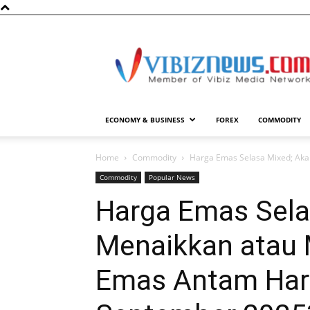
Vibiznews.com
ECONOMY & BUSINESS
FOREX
COMMODITY
Home
Commodity
Harga Emas Selasa Mixed; Aka
Commodity
Popular News
Harga Emas Sela
Menaikkan atau
Emas Antam Hari 