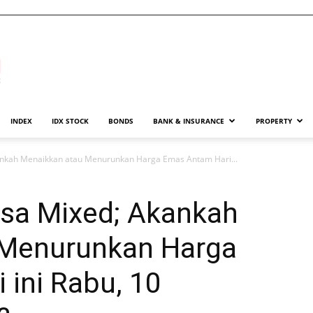
INDEX
IDX STOCK
BONDS
BANK & INSURANCE
PROPERTY
nkah Menaikkan atau Menurunkan Harga Emas Antam Hari...
sa Mixed; Akankah
 Menurunkan Harga
ini Rabu, 10