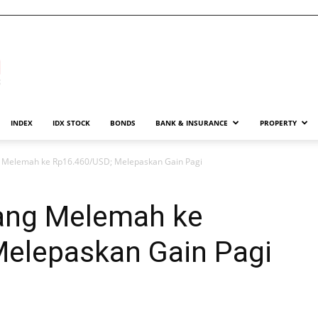
INDEX
IDX STOCK
BONDS
BANK & INSURANCE
PROPERTY
g Melemah ke Rp16.460/USD; Melepaskan Gain Pagi
ang Melemah ke
elepaskan Gain Pagi