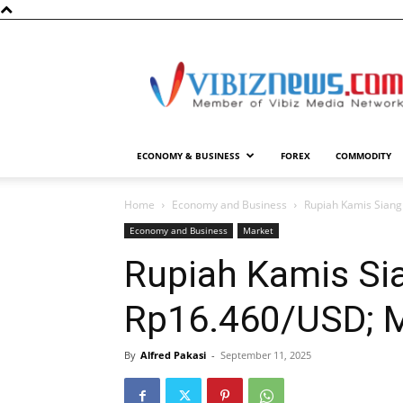
Vibiznews.com
ECONOMY & BUSINESS
FOREX
COMMODITY
Home
Economy and Business
Rupiah Kamis Sian
Economy and Business
Market
Rupiah Kamis Si
Rp16.460/USD; M
By
Alfred Pakasi
-
September 11, 2025