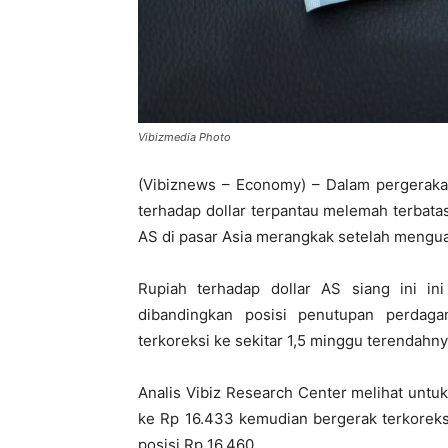
Vibizmedia Photo
(Vibiznews – Economy) – Dalam pergerakan 
terhadap dollar terpantau melemah terbat
AS di pasar Asia merangkak setelah menguat
Rupiah terhadap dollar AS siang ini i
dibandingkan posisi penutupan perdag
terkoreksi ke sekitar 1,5 minggu terendahny
Analis Vibiz Research Center melihat untuk
ke Rp 16.433 kemudian bergerak terkoreksi
posisi Rp 16.460.