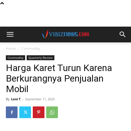
Home
Commodity
Commodity
Quarterly Review
Harga Karet Turun Karena
Berkurangnya Penjualan
Mobil
By
Loni T
-
September 11, 2025