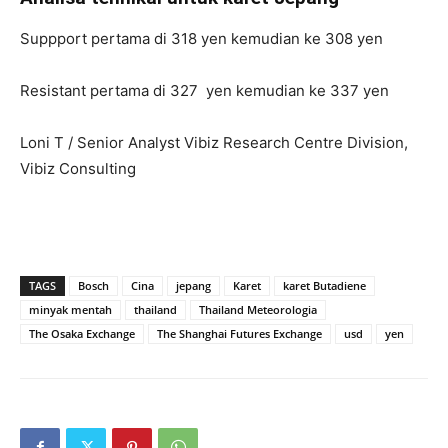
Suppport pertama di 318 yen kemudian ke 308 yen
Resistant pertama di 327 yen kemudian ke 337 yen
Loni T / Senior Analyst Vibiz Research Centre Division,
Vibiz Consulting
TAGS
Bosch
Cina
jepang
Karet
karet Butadiene
minyak mentah
thailand
Thailand Meteorologia
The Osaka Exchange
The Shanghai Futures Exchange
usd
yen