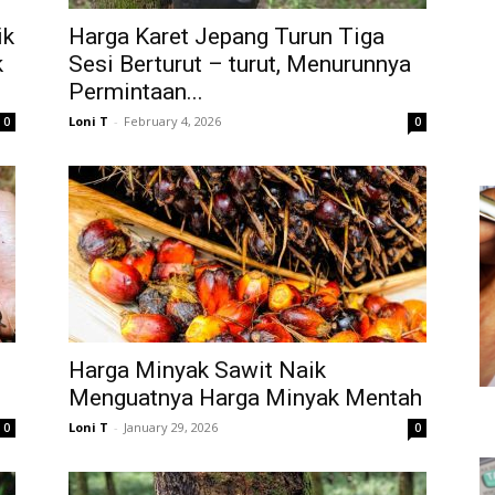
ik
Harga Karet Jepang Turun Tiga
k
Sesi Berturut – turut, Menurunnya
Permintaan...
Loni T
-
February 4, 2026
0
0
Harga Minyak Sawit Naik
Menguatnya Harga Minyak Mentah
Loni T
-
January 29, 2026
0
0