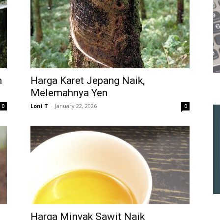
h
Harga Karet Jepang Naik,
Melemahnya Yen
Loni T
-
January 22, 2026
0
0
Harga Minyak Sawit Naik