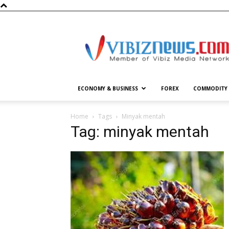
Vibiznews.com
ECONOMY & BUSINESS
FOREX
COMMODITY
Home
Tags
Minyak mentah
Tag: minyak mentah