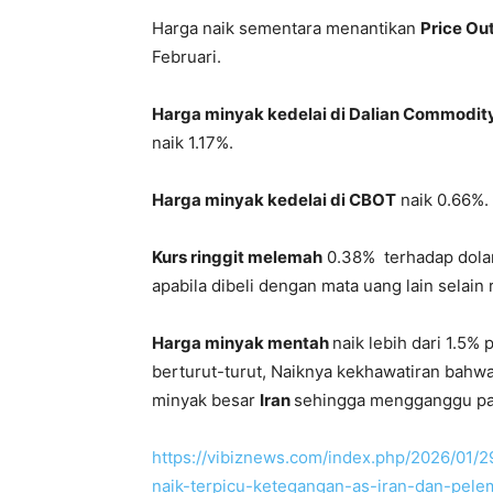
Harga naik sementara menantikan
Price Ou
Februari.
Harga minyak kedelai di Dalian Commodi
naik 1.17%.
Harga minyak kedelai di CBOT
naik 0.66%.
Kurs ringgit melemah
0.38% terhadap dola
apabila dibeli dengan mata uang lain selain r
Harga minyak mentah
naik lebih dari 1.5%
berturut-turut, Naiknya kekhawatiran bahw
minyak besar
Iran
sehingga mengganggu pas
https://vibiznews.com/index.php/2026/01/2
naik-terpicu-ketegangan-as-iran-dan-pele