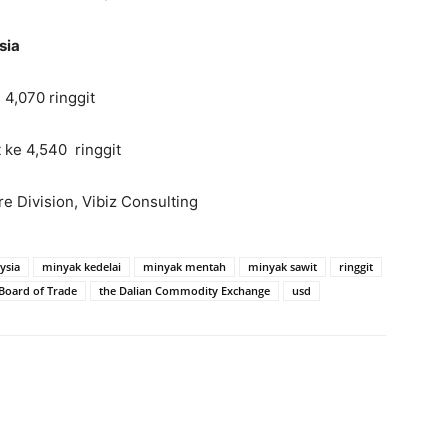
sia
 4,070 ringgit
 ke 4,540 ringgit
re Division, Vibiz Consulting
ysia
minyak kedelai
minyak mentah
minyak sawit
ringgit
Board of Trade
the Dalian Commodity Exchange
usd