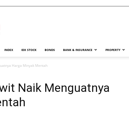
INDEX
IDX STOCK
BONDS
BANK & INSURANCE
PROPERTY
guatnya Harga Minyak Mentah
wit Naik Menguatnya
entah