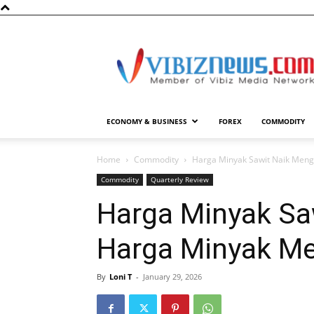
Vibiznews.com
ECONOMY & BUSINESS
FOREX
COMMODITY
Home
Commodity
Harga Minyak Sawit Naik Men
Commodity
Quarterly Review
Harga Minyak Sa
Harga Minyak M
By
Loni T
-
January 29, 2026