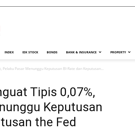
INDEX
IDX STOCK
BONDS
BANK & INSURANCE
PROPERTY
, Pelaku Pasar Menunggu Keputusan BI-Rate dan Keputusan...
guat Tipis 0,07%,
enunggu Keputusan
utusan the Fed