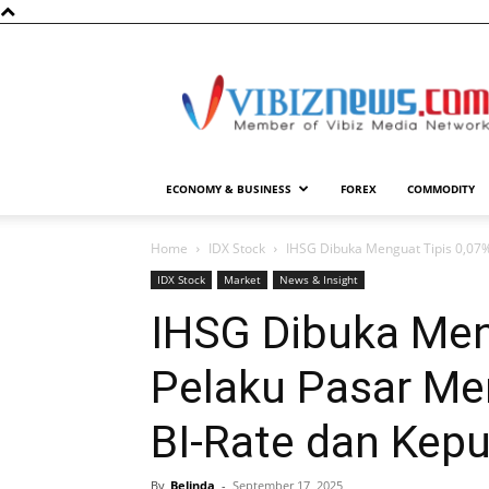
Vibiznews.com
ECONOMY & BUSINESS
FOREX
COMMODITY
Home
IDX Stock
IHSG Dibuka Menguat Tipis 0,07%
IDX Stock
Market
News & Insight
IHSG Dibuka Men
Pelaku Pasar M
BI-Rate dan Kep
By
Belinda
-
September 17, 2025