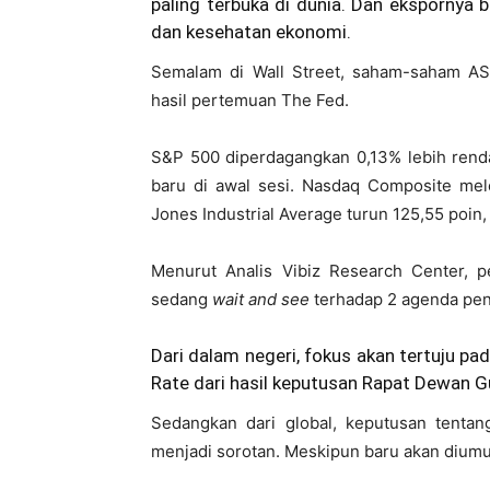
paling terbuka di dunia. Dan ekspornya 
dan kesehatan ekonomi.
Semalam di Wall Street, saham-saham AS
hasil pertemuan The Fed.
S&P 500 diperdagangkan 0,13% lebih renda
baru di awal sesi. Nasdaq Composite me
Jones Industrial Average turun 125,55 poin,
Menurut Analis Vibiz Research Center, pe
sedang
wait and see
terhadap 2 agenda penti
Dari dalam negeri, fokus akan tertuju p
Rate dari hasil keputusan Rapat Dewan G
Sedangkan dari global, keputusan tenta
menjadi sorotan. Meskipun baru akan diumu