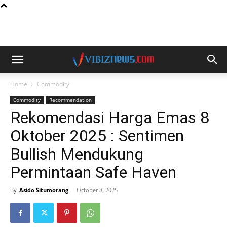
Home
Commodity
Commodity
Recommendation
Rekomendasi Harga Emas 8
Oktober 2025 : Sentimen
Bullish Mendukung
Permintaan Safe Haven
By
Asido Situmorang
-
October 8, 2025