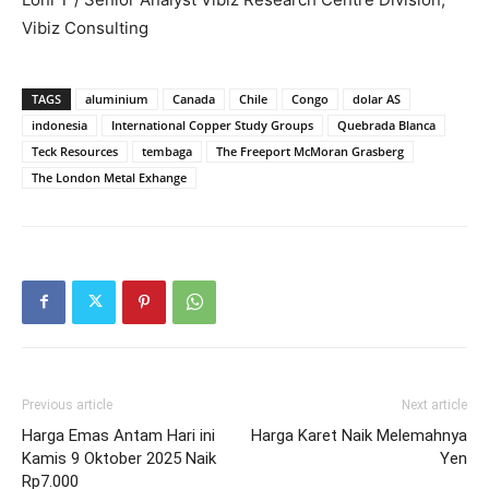
Vibiz Consulting
TAGS
aluminium
Canada
Chile
Congo
dolar AS
indonesia
International Copper Study Groups
Quebrada Blanca
Teck Resources
tembaga
The Freeport McMoran Grasberg
The London Metal Exhange
Previous article
Next article
Harga Emas Antam Hari ini
Harga Karet Naik Melemahnya
Kamis 9 Oktober 2025 Naik
Yen
Rp7.000