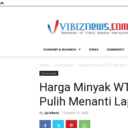
Vibiznews.com
ECONOMY & BUSINESS
FOREX
COMMODITY
Home
Commodity
Harga Minyak WTI 15 Oktober S
Commodity
Harga Minyak WT
Pulih Menanti L
By
Jul Allens
-
October 15, 2025