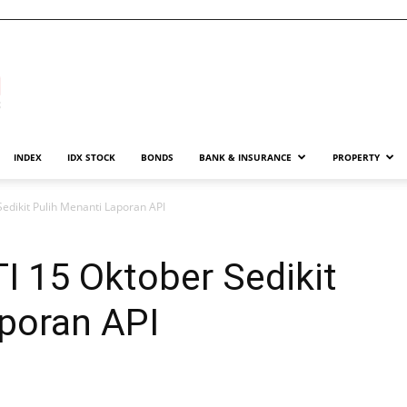
INDEX
IDX STOCK
BONDS
BANK & INSURANCE
PROPERTY
edikit Pulih Menanti Laporan API
I 15 Oktober Sedikit
aporan API