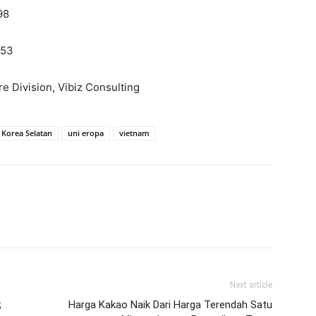
98
5.53
re Division, Vibiz Consulting
Korea Selatan
uni eropa
vietnam
Next article
;
Harga Kakao Naik Dari Harga Terendah Satu