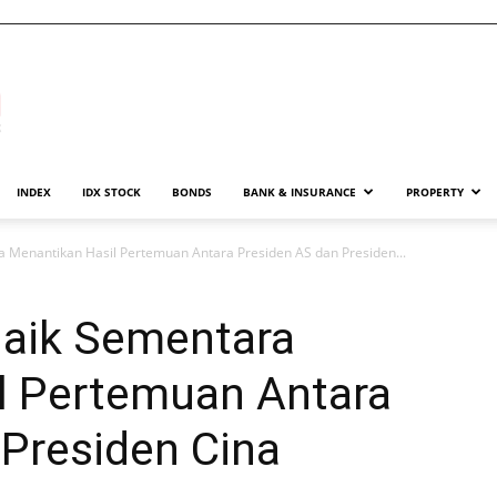
INDEX
IDX STOCK
BONDS
BANK & INSURANCE
PROPERTY
Menantikan Hasil Pertemuan Antara Presiden AS dan Presiden...
aik Sementara
l Pertemuan Antara
 Presiden Cina