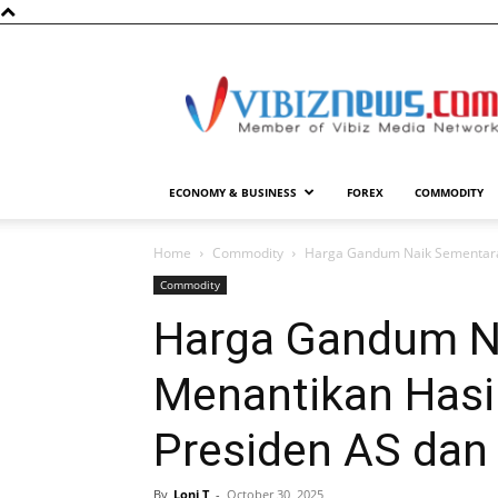
Vibiznews.com
ECONOMY & BUSINESS
FOREX
COMMODITY
Home
Commodity
Harga Gandum Naik Sementara 
Commodity
Harga Gandum N
Menantikan Hasi
Presiden AS dan
By
Loni T
-
October 30, 2025