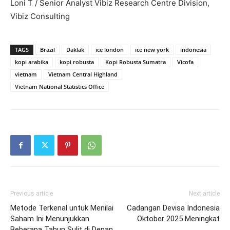
Loni T / Senior Analyst Vibiz Research Centre Division,
Vibiz Consulting
TAGS
Brazil
Daklak
ice london
ice new york
indonesia
kopi arabika
kopi robusta
Kopi Robusta Sumatra
Vicofa
vietnam
Vietnam Central Highland
Vietnam National Statistics Office
Previous article
Next article
Metode Terkenal untuk Menilai
Cadangan Devisa Indonesia
Saham Ini Menunjukkan
Oktober 2025 Meningkat
Beberapa Tahun Sulit di Depan