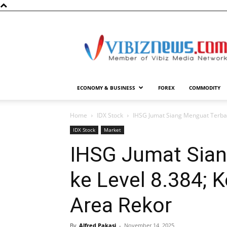
Vibiznews.com
ECONOMY & BUSINESS
FOREX
COMMODITY
Home
IDX Stock
IHSG Jumat Siang Menguat Terbata
IDX Stock
Market
IHSG Jumat Sian
ke Level 8.384; 
Area Rekor
By
Alfred Pakasi
-
November 14, 2025