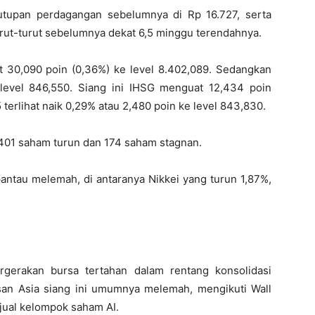
utupan perdagangan sebelumnya di Rp 16.727, serta
urut-turut sebelumnya dekat 6,5 minggu terendahnya.
30,090 poin (0,36%) ke level 8.402,089. Sedangkan
level 846,550. Siang ini IHSG menguat 12,434 poin
terlihat naik 0,29% atau 2,480 poin ke level 843,830.
 401 saham turun dan 174 saham stagnan.
rpantau melemah, di antaranya Nikkei yang turun 1,87%,
rgerakan bursa tertahan dalam rentang konsolidasi
san Asia siang ini umumnya melemah, mengikuti Wall
 jual kelompok saham AI.