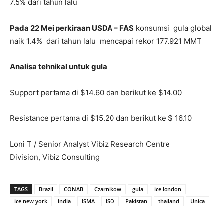
7.5% dari tahun lalu
Pada 22 Mei perkiraan USDA – FAS
konsumsi gula global
naik 1.4% dari tahun lalu mencapai rekor 177.921 MMT
Analisa tehnikal untuk gula
Support pertama di $14.60 dan berikut ke $14.00
Resistance pertama di $15.20 dan berikut ke $ 16.10
Loni T / Senior Analyst Vibiz Research Centre
Division, Vibiz Consulting
TAGS
Brazil
CONAB
Czarnikow
gula
ice london
ice new york
india
ISMA
ISO
Pakistan
thailand
Unica