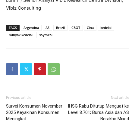
Loni T / Senior Analyst Vibiz Research Centre Division,
Vibiz Consulting
TAGS
Argentina
AS
Brazil
CBOT
Cina
kedelai
minyak kedelai
soymeal
Previous article
Next article
Survei Konsumen November
IHSG Rabu Ditutup Menguat ke
2025 Keyakinan Konsumen
Level 8.701; Bursa Asia dan AS
Meningkat
Berakhir Mixed