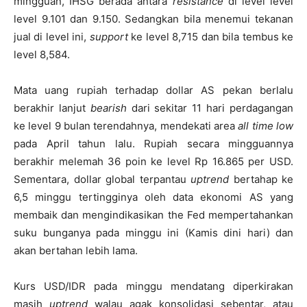
mingguan, IHSG berada antara
resistance
di level level
level 9.101 dan 9.150. Sedangkan bila menemui tekanan
jual di level ini,
support
ke level 8,715 dan bila tembus ke
level 8,584.
Mata uang rupiah terhadap dollar AS pekan berlalu
berakhir lanjut
bearish
dari sekitar 11 hari perdagangan
ke level 9 bulan terendahnya, mendekati area
all time low
pada April tahun lalu. Rupiah secara mingguannya
berakhir melemah 36 poin ke level Rp 16.865 per USD.
Sementara, dollar global terpantau
uptrend
bertahap ke
6,5 minggu tertingginya oleh data ekonomi AS yang
membaik dan mengindikasikan the Fed mempertahankan
suku bunganya pada minggu ini (Kamis dini hari) dan
akan bertahan lebih lama.
Kurs USD/IDR pada minggu mendatang diperkirakan
masih
uptrend
walau agak konsolidasi sebentar, atau