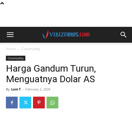
Home
Commodity
Commodity
Harga Gandum Turun,
Menguatnya Dolar AS
By
Loni T
-
February 2, 2026