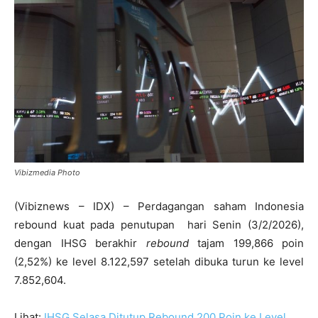
Vibizmedia Photo
(Vibiznews – IDX) – Perdagangan saham Indonesia
rebound kuat pada penutupan hari Senin (3/2/2026),
dengan IHSG berakhir
rebound
tajam 199,866 poin
(2,52%) ke level 8.122,597 setelah dibuka turun ke level
7.852,604.
Lihat:
IHSG Selasa Ditutup Rebound 200 Poin ke Level