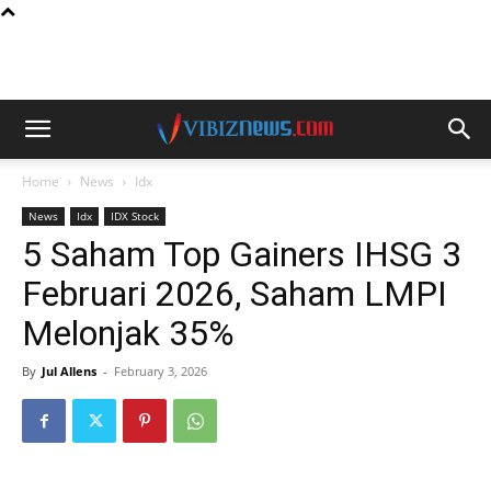
Home
News
Idx
News
Idx
IDX Stock
5 Saham Top Gainers IHSG 3
Februari 2026, Saham LMPI
Melonjak 35%
By
Jul Allens
-
February 3, 2026