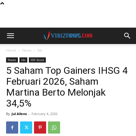
Home
News
Idx
News
Idx
IDX Stock
5 Saham Top Gainers IHSG 4
Februari 2026, Saham
Martina Berto Melonjak
34,5%
By
Jul Allens
-
February 4, 2026