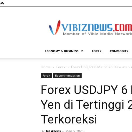
Vibiznews.com
ECONOMY & BUSINESS
FOREX
COMMODITY
Home
Forex
Forex USDJPY 6 Mei 2026: Kekuatan Yen
Forex
Recommendation
Forex USDJPY 6 
Yen di Tertinggi 
Terkoreksi
By
Jul Allens
-
May 6, 2026