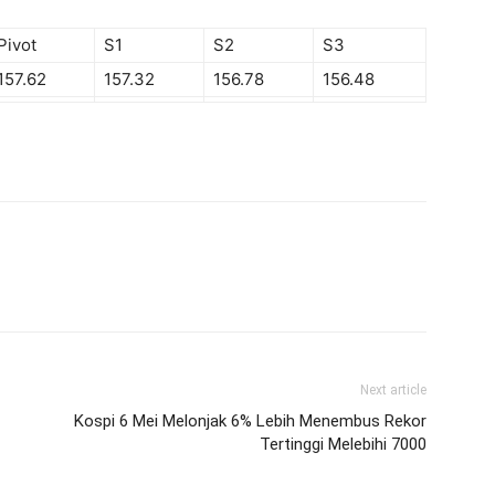
Pivot
S1
S2
S3
157.62
157.32
156.78
156.48
Next article
Kospi 6 Mei Melonjak 6% Lebih Menembus Rekor
Tertinggi Melebihi 7000