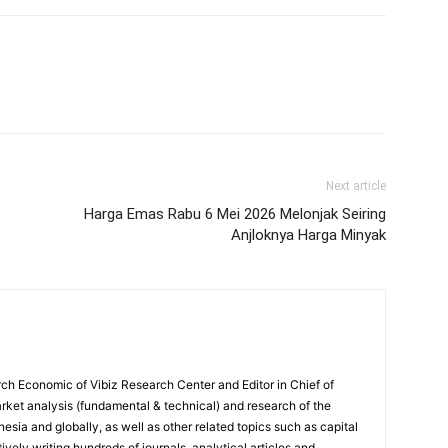
Next article
Harga Emas Rabu 6 Mei 2026 Melonjak Seiring
Anjloknya Harga Minyak
ch Economic of Vibiz Research Center and Editor in Chief of
ket analysis (fundamental & technical) and research of the
sia and globally, as well as other related topics such as capital
vely writing hundreds of journals, analytical articles and