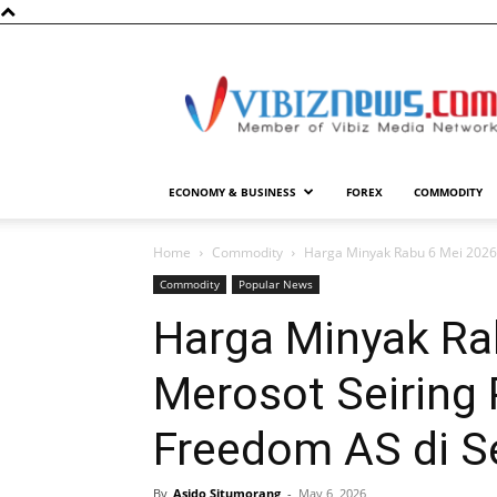
Vibiznews.com
ECONOMY & BUSINESS
FOREX
COMMODITY
Home
Commodity
Harga Minyak Rabu 6 Mei 2026 
Commodity
Popular News
Harga Minyak Ra
Merosot Seiring 
Freedom AS di S
By
Asido Situmorang
-
May 6, 2026