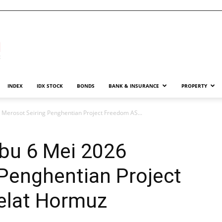
INDEX
IDX STOCK
BONDS
BANK & INSURANCE
PROPERTY
Merosot Seiring Penghentian Project Freedom AS...
bu 6 Mei 2026
Penghentian Project
elat Hormuz