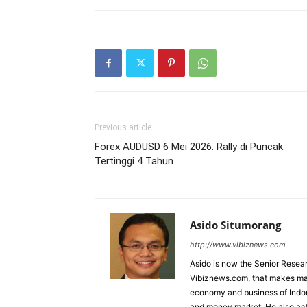
Previous article
Forex AUDUSD 6 Mei 2026: Rally di Puncak
Tertinggi 4 Tahun
Asido Situmorang
http://www.vibiznews.com
Asido is now the Senior Resear
Vibiznews.com, that makes mar
economy and business of Indone
and money market. He also acti