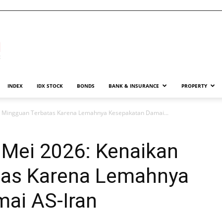
INDEX
IDX STOCK
BONDS
BANK & INSURANCE
PROPERTY
 Mingguan Terbatas Karena Lemahnya Kesepakatan Damai...
Mei 2026: Kenaikan
tas Karena Lemahnya
ai AS-Iran