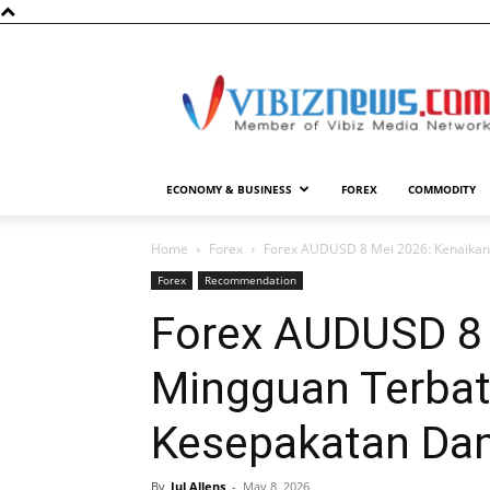
Vibiznews.com
ECONOMY & BUSINESS
FOREX
COMMODITY
Home
Forex
Forex AUDUSD 8 Mei 2026: Kenaikan
Forex
Recommendation
Forex AUDUSD 8 
Mingguan Terba
Kesepakatan Dam
By
Jul Allens
-
May 8, 2026