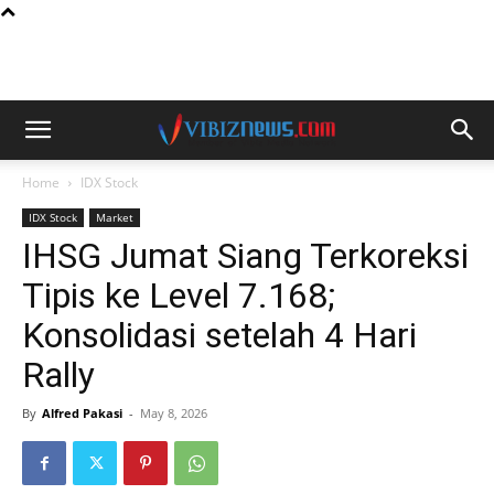
Home
IDX Stock
IDX Stock
Market
IHSG Jumat Siang Terkoreksi
Tipis ke Level 7.168;
Konsolidasi setelah 4 Hari
Rally
By
Alfred Pakasi
-
May 8, 2026