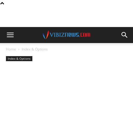
Home
Index & Options
Index & Options