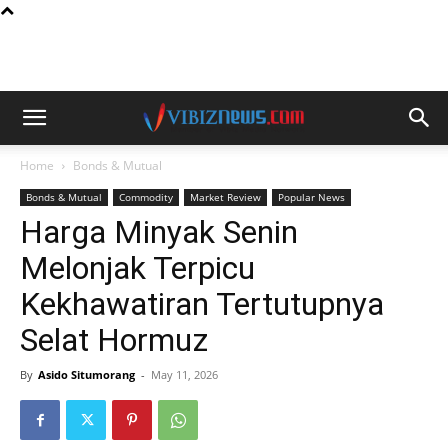
Home
Bonds & Mutual
Bonds & Mutual
Commodity
Market Review
Popular News
Harga Minyak Senin
Melonjak Terpicu
Kekhawatiran Tertutupnya
Selat Hormuz
By
Asido Situmorang
-
May 11, 2026