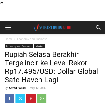
Home
Economy and Business
Economy and Business
Market
Rupiah Selasa Berakhir
Tergelincir ke Level Rekor
Rp17.495/USD; Dollar Global
Safe Haven Lagi
By
Alfred Pakasi
-
May 12, 2026