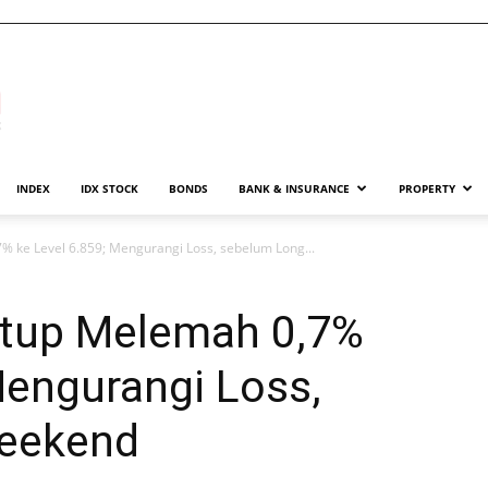
INDEX
IDX STOCK
BONDS
BANK & INSURANCE
PROPERTY
% ke Level 6.859; Mengurangi Loss, sebelum Long...
utup Melemah 0,7%
Mengurangi Loss,
eekend