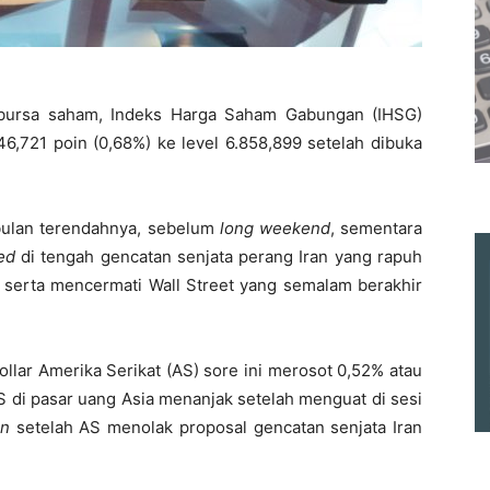
 bursa saham, Indeks Harga Saham Gabungan (IHSG)
46,721 poin (0,68%) ke level 6.858,899 setelah dibuka
 bulan terendahnya, sebelum
long weekend
, sementara
ed
di tengah gencatan senjata perang Iran yang rapuh
 serta mencermati Wall Street yang semalam berakhir
dollar Amerika Serikat (AS) sore ini merosot 0,52% atau
AS di pasar uang Asia menanjak setelah menguat di sesi
en
setelah AS menolak proposal gencatan senjata Iran