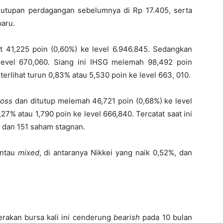
enutupan perdagangan sebelumnya di Rp 17.405, serta
baru.
41,225 poin (0,60%) ke level 6.946.845. Sedangkan
level 670,060. Siang ini IHSG melemah 98,492 poin
terlihat turun 0,83% atau 5,530 poin ke level 663, 010.
loss
dan ditutup melemah 46,721 poin (0,68%) ke level
27% atau 1,790 poin ke level 666,840. Tercatat saat ini
 dan 151 saham stagnan.
antau
mixed
, di antaranya Nikkei yang naik 0,52%, dan
erakan bursa kali ini cenderung
bearish
pada 10 bulan