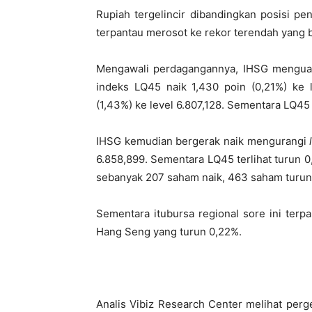
Rupiah tergelincir dibandingkan posisi p
terpantau merosot ke rekor terendah yang 
Mengawali perdagangannya, IHSG menguat 
indeks LQ45 naik 1,430 poin (0,21%) ke 
(1,43%) ke level 6.807,128. Sementara LQ45 
IHSG kemudian bergerak naik mengurangi
6.858,899. Sementara LQ45 terlihat turun 0,
sebanyak 207 saham naik, 463 saham turun
Sementara itubursa regional sore ini terp
Hang Seng yang turun 0,22%.
Analis Vibiz Research Center melihat perg