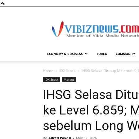
Vibiznews.com
ECONOMY & BUSINESS
FOREX
COMMODITY
Home
IDX Stock
IHSG Selasa Ditutup Melemah 0,7
IDX Stock
Market
IHSG Selasa Dit
ke Level 6.859; 
sebelum Long W
By
Alfred Pakasi
-
May 12, 2026