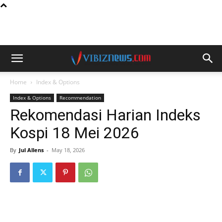
Home
Index & Options
Index & Options
Recommendation
Rekomendasi Harian Indeks
Kospi 18 Mei 2026
By
Jul Allens
-
May 18, 2026