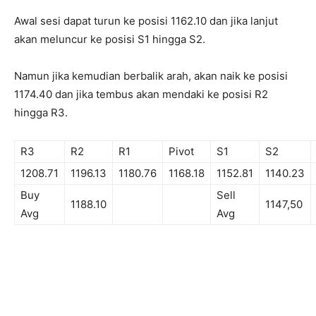
Awal sesi dapat turun ke posisi 1162.10 dan jika lanjut
akan meluncur ke posisi S1 hingga S2.
Namun jika kemudian berbalik arah, akan naik ke posisi
1174.40 dan jika tembus akan mendaki ke posisi R2
hingga R3.
R3
R2
R1
Pivot
S1
S2
1208.71
1196.13
1180.76
1168.18
1152.81
1140.23
Buy
Sell
1188.10
1147,50
Avg
Avg